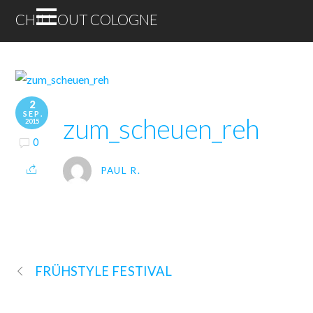
CHILL OUT COLOGNE
2
SEP.
zum_scheuen_reh
2015
0
PAUL R.
FRÜHSTYLE FESTIVAL