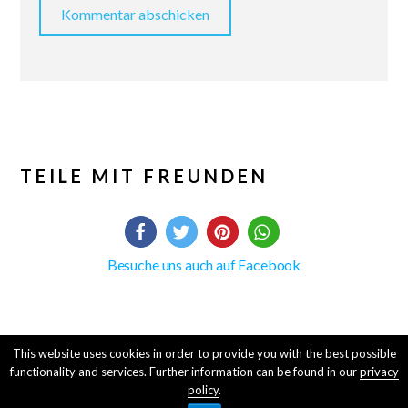
TEILE MIT FREUNDEN
Besuche uns auch auf Facebook
This website uses cookies in order to provide you with the best possible
functionality and services. Further information can be found in our
privacy
© 2016-19 Davin Enterprises, CHOUCO - Chillout Cologne
policy
.
Audio-
Created by
BPR*DESIGN
·
Imprint
·
Legal notice
„CLOSEST – feat. Sir Pryce“