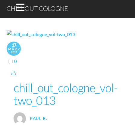
CHILL OUT COLOGNE
17
MÄRZ
2017
0
chill_out_cologne_vol-
two_013
PAUL R.