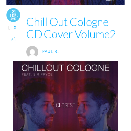
21
SEP.
Chill Out Cologne
2017
0
CD Cover Volume2
PAUL R.