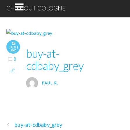
CHILL OUT COLOGNE
15
JUNI
buy-at-
2015
0
cdbaby_grey
PAUL R.
buy-at-cdbaby_grey