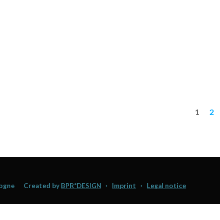
1
2
logne
Created by
BPR*DESIGN
·
Imprint
·
Legal notice